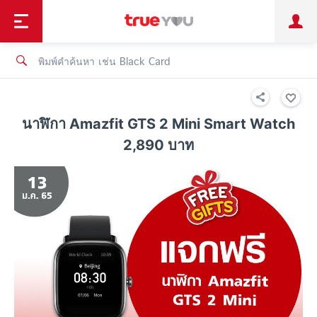
TruePoint
ชำระบิล
ช้อป
เทรนด์เทคโนโลยี
ลูกค้าบุคคล
ลูกค้าองค์กร
ทรูโบนัส
ทรูไอดี
ทรูไอเซอร์วิส
นาฬิกา Amazfit GTS 2 Mini Smart Watch
2,890 บาท