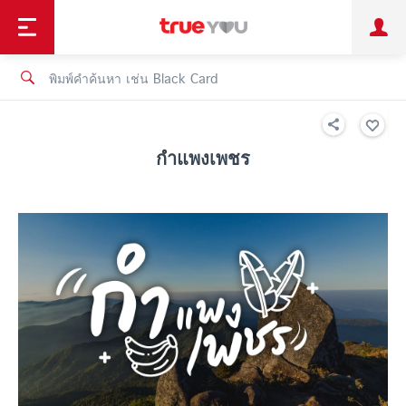
TruePoint
ชำระบิล
ช้อป
เทรนด์เทคโนโลยี
ลูกค้าบุคคล
ลูกค้าองค์กร
ทรูโบนัส
ทรูไอดี
ทรูไอเซอร์วิส
กำแพงเพชร