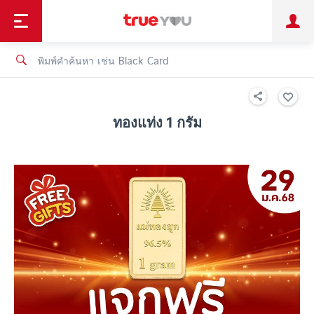
TruePoint
ชำระบิล
ช้อป
เทรนด์เทคโนโลยี
ลูกค้าบุคคล
ลูกค้าองค์กร
ทรูโบนัส
ทรูไอดี
ทรูไอเซอร์วิส
ทองแท่ง 1 กรัม