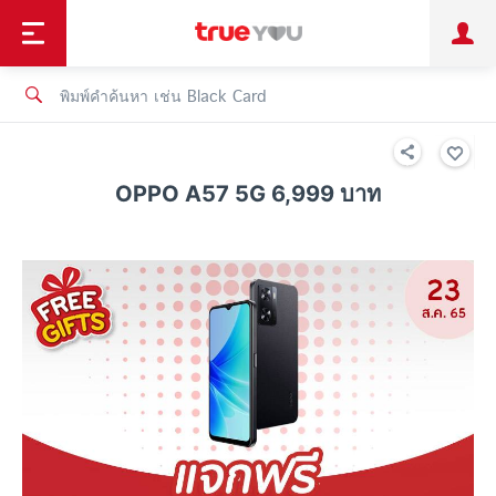
TruePoint
ชำระบิล
ช้อป
เทรนด์เทคโนโลยี
ลูกค้าบุคคล
ลูกค้าองค์กร
ทรูโบนัส
ทรูไอดี
ทรูไอเซอร์วิส
OPPO A57 5G 6,999 บาท