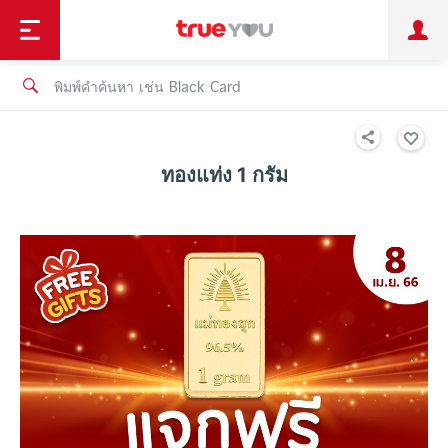
TruePoint
ชำระบิล
ช้อป
เทรนด์เทคโนโลยี
ลูกค้าบุคคล
ลูกค้าองค์กร
ทรูโบนัส
ทรูไอดี
ทรูไอเซอร์วิส
ทองแท่ง 1 กรัม