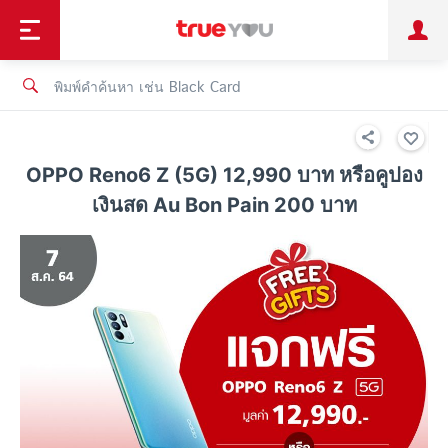
TruePoint
ชำระบิล
ช้อป
เทรนด์เทคโนโลยี
ลูกค้าบุคคล
ลูกค้าองค์กร
ทรูโบนัส
ทรูไอดี
ทรูไอเซอร์วิส
OPPO Reno6 Z (5G) 12,990 บาท หรือคูปอง
เงินสด Au Bon Pain 200 บาท