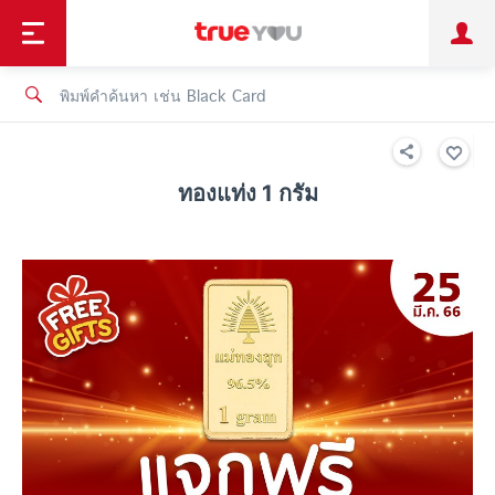
TruePoint
ชำระบิล
ช้อป
เทรนด์เทคโนโลยี
ลูกค้าบุคคล
ลูกค้าองค์กร
ทรูโบนัส
ทรูไอดี
ทรูไอเซอร์วิส
ทองแท่ง 1 กรัม