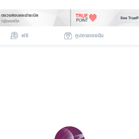
ตรวจสอบและชำระบิล
See TrueP
ทรูไอเซอร์วิส
ฟรี
คูปองของฉัน