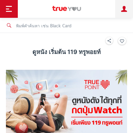
TruePoint
ชำระบิล
ช้อป
เทรนด์เทคโนโลยี
ลูกค้าบุคคล
ลูกค้าองค์กร
ทรูโบนัส
ทรูไอดี
ทรูไอเซอร์วิส
ดูหนัง เริ่มต้น 119 ทรูพอยท์