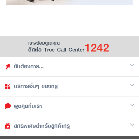
1242
เราพร้อมดูแลคุณ
ติดต่อ True Call Center
ฉันต้องการ...
บริการอื่นๆ ของทรู
ค้นหาสิทธิประโยชน์
รวมของฟรี
พูดคุยกับเรา
มือถือ
ดูสิทธิประโยชน์ที่เก็บไว้
อินเตอร์เน็ต
เป็นพันธมิตรร้านค้ากับทรูยู (True Smart Merchant)
สิทธิพิเศษสำหรับลูกค้าทรู
Call Center
ทีวี
1242
ดาวน์โหลดแอปทรูยู
iOS
/
Android