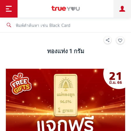
TruePoint
ชำระบิล
ช้อป
เทรนด์เทคโนโลยี
ลูกค้าบุคคล
ลูกค้าองค์กร
ทรูโบนัส
ทรูไอดี
ทรูไอเซอร์วิส
ทองแท่ง 1 กรัม