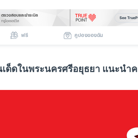
ตรวจสอบและชำระบิล
See TrueP
ทรูไอเซอร์วิส
ฟรี
คูปองของฉัน
มร้านเด็ดในพระนครศรีอยุธยา แนะน