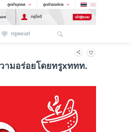
ช้อป
เทรนด์เทคโนโลยี
ลูกค้าบุคคล
ลูกค้าองค์กร
ทรูไอดี
เข้าสู่ระบบ
oint
Search
ทรูพอยท์
ำความอร่อยโดยทรูxททท.