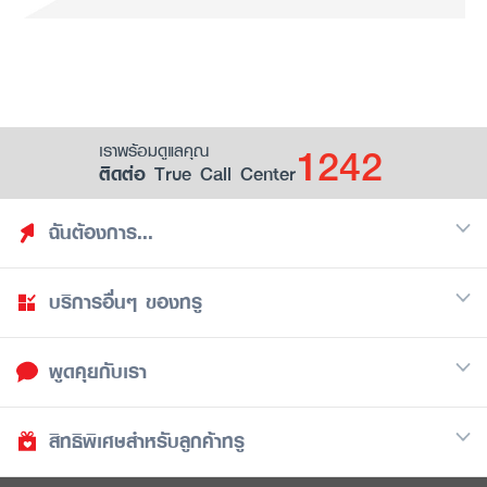
1242
เราพร้อมดูแลคุณ
ติดต่อ True Call Center
ฉันต้องการ...
บริการอื่นๆ ของทรู
ค้นหาสิทธิประโยชน์
รวมของฟรี
พูดคุยกับเรา
มือถือ
ดูสิทธิประโยชน์ที่เก็บไว้
อินเตอร์เน็ต
เป็นพันธมิตรร้านค้ากับทรูยู (True Smart Merchant)
สิทธิพิเศษสำหรับลูกค้าทรู
Call Center
ทีวี
1242
ดาวน์โหลดแอปทรูยู
iOS
/
Android