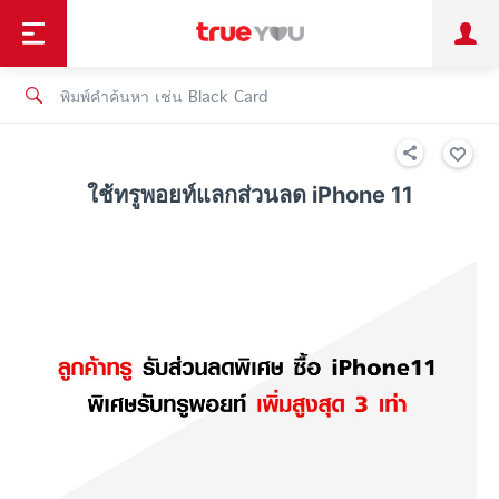
TruePoint
ชำระบิล
ช้อป
เทรนด์เทคโนโลยี
ลูกค้าบุคคล
ลูกค้าองค์กร
ทรูโบนัส
ทรูไอดี
ทรูไอเซอร์วิส
ใช้ทรูพอยท์แลกส่วนลด iPhone 11