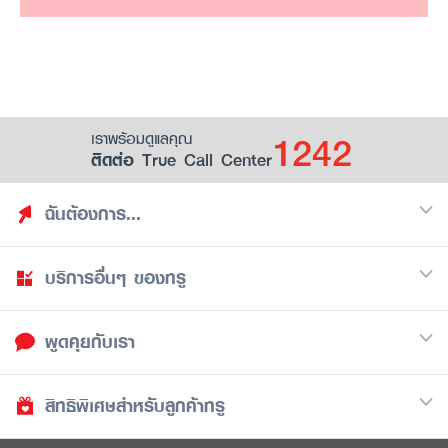
1242
เราพร้อมดูแลคุณ
ติดต่อ True Call Center
ฉันต้องการ...
บริการอื่นๆ ของทรู
ค้นหาสิทธิประโยชน์
รวมของฟรี
พูดคุยกับเรา
มือถือ
ดูสิทธิประโยชน์ที่เก็บไว้
อินเตอร์เน็ต
เป็นพันธมิตรร้านค้ากับทรูยู (True Smart Merchant)
สิทธิพิเศษสำหรับลูกค้าทรู
Call Center
ทีวี
1242
ดาวน์โหลดแอปทรูยู
iOS
/
Android