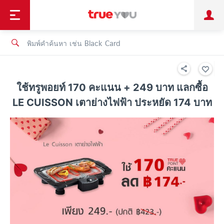
TruePoint
ชำระบิล
ช้อป
เทรนด์เทคโนโลยี
ลูกค้าบุคคล
ลูกค้าองค์กร
ทรูโบนัส
ทรูไอดี
ทรูไอเซอร์วิส
ใช้ทรูพอยท์ 170 คะแนน + 249 บาท แลกซื้อ
LE CUISSON เตาย่างไฟฟ้า ประหยัด 174 บาท