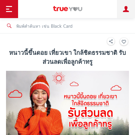
TruePoint
ชำระบิล
ช้อป
เทรนด์เทคโนโลยี
ลูกค้าบุคคล
ลูกค้าองค์กร
ทรูโบนัส
ทรูไอดี
ทรูไอเซอร์วิส
หนาวนี้ขึ้นดอย เที่ยวเขา ใกล้ชิดธรรมชาติ รับ
ส่วนลดเพื่อลูกค้าทรู