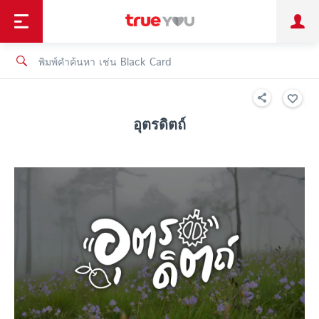
TruePoint
ชำระบิล
ช้อป
เทรนด์เทคโนโลยี
ลูกค้าบุคคล
ลูกค้าองค์กร
ทรูโบนัส
ทรูไอดี
ทรูไอเซอร์วิส
อุตรดิตถ์