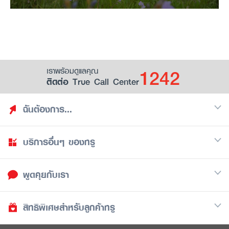
1242
เราพร้อมดูแลคุณ
ติดต่อ True Call Center
ฉันต้องการ...
บริการอื่นๆ ของทรู
ค้นหาสิทธิประโยชน์
รวมของฟรี
พูดคุยกับเรา
มือถือ
ดูสิทธิประโยชน์ที่เก็บไว้
อินเตอร์เน็ต
เป็นพันธมิตรร้านค้ากับทรูยู (True Smart Merchant)
สิทธิพิเศษสำหรับลูกค้าทรู
Call Center
ทีวี
1242
ดาวน์โหลดแอปทรูยู
iOS
/
Android