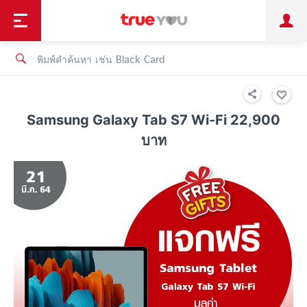
TruePoint
ชำระบิล
ช้อป
เทรนด์เทคโนโลยี
ลูกค้าบุคคล
ลูกค้าองค์กร
ทรูโบนัส
ทรูไอดี
ทรูไอเซอร์วิส
Samsung Galaxy Tab S7 Wi-Fi 22,900
บาท