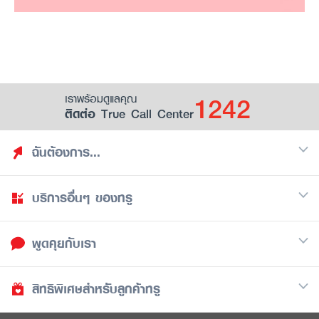
1242
เราพร้อมดูแลคุณ
ติดต่อ True Call Center
ฉันต้องการ...
บริการอื่นๆ ของทรู
ค้นหาสิทธิประโยชน์
รวมของฟรี
พูดคุยกับเรา
มือถือ
ดูสิทธิประโยชน์ที่เก็บไว้
อินเตอร์เน็ต
เป็นพันธมิตรร้านค้ากับทรูยู (True Smart Merchant)
สิทธิพิเศษสำหรับลูกค้าทรู
Call Center
ทีวี
1242
ดาวน์โหลดแอปทรูยู
iOS
/
Android