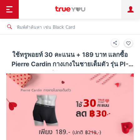
TruePoint
ชำระบิล
ช้อป
เทรนด์เทคโนโลยี
ลูกค้าบุคคล
ลูกค้าองค์กร
ทรูโบนัส
ทรูไอดี
ทรูไอเซอร์วิส
ใช้ทรูพอยท์ 30 คะแนน + 189 บาท แลกซื้อ
Pierre Cardin กางเกงในชายเต็มตัว รุ่น PI-
200 - สีดำ ประหยัด 30 บาท