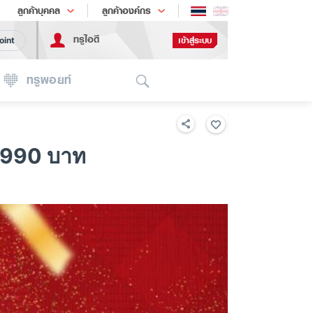
ช้อป
เทรนด์เทคโนโลยี
ลูกค้าบุคคล
ลูกค้าองค์กร
ทรูไอดี
เข้าสู่ระบบ
oint
Search
ทรูพอยท์
,990 บาท