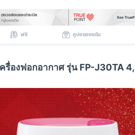
ตรวจสอบและชำระบิล
See TrueP
ทรูไอเซอร์วิส
ฟรี
คูปองของฉัน
ครื่องฟอกอากาศ รุ่น FP-J30TA 4