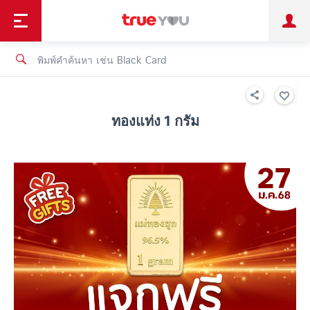
TruePoint
ชำระบิล
ช้อป
เทรนด์เทคโนโลยี
ลูกค้าบุคคล
ลูกค้าองค์กร
ทรูโบนัส
ทรูไอดี
ทรูไอเซอร์วิส
ทองแท่ง 1 กรัม