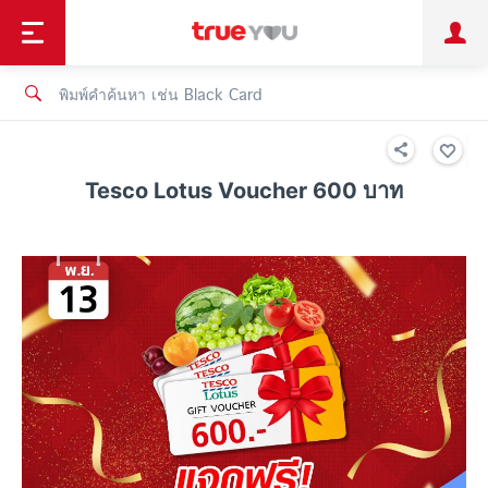
TruePoint
ชำระบิล
ช้อป
เทรนด์เทคโนโลยี
ลูกค้าบุคคล
ลูกค้าองค์กร
ทรูโบนัส
ทรูไอดี
ทรูไอเซอร์วิส
Tesco Lotus Voucher 600 บาท