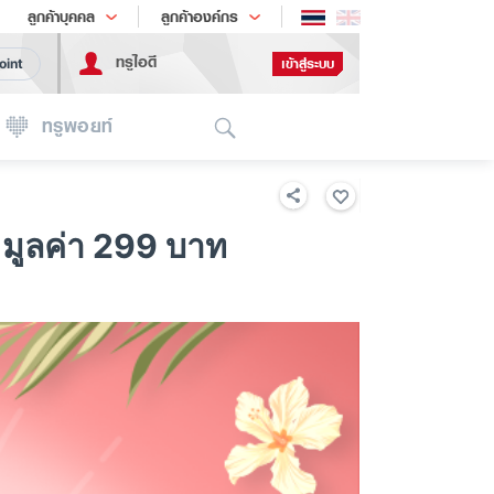
ช้อป
เทรนด์เทคโนโลยี
ลูกค้าบุคคล
ลูกค้าองค์กร
ทรูไอดี
เข้าสู่ระบบ
oint
Search
ทรูพอยท์
มูลค่า 299 บาท