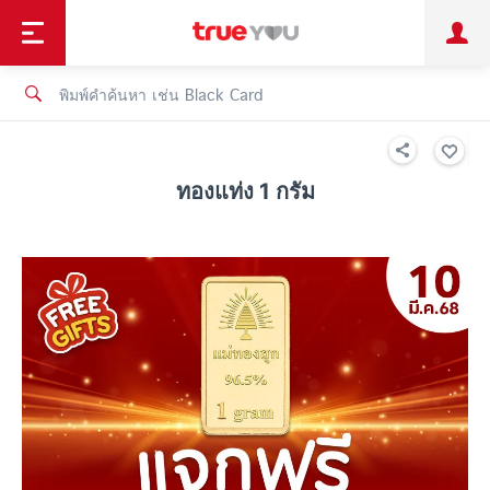
TruePoint
ชำระบิล
ช้อป
เทรนด์เทคโนโลยี
ลูกค้าบุคคล
ลูกค้าองค์กร
ทรูโบนัส
ทรูไอดี
ทรูไอเซอร์วิส
ทองแท่ง 1 กรัม