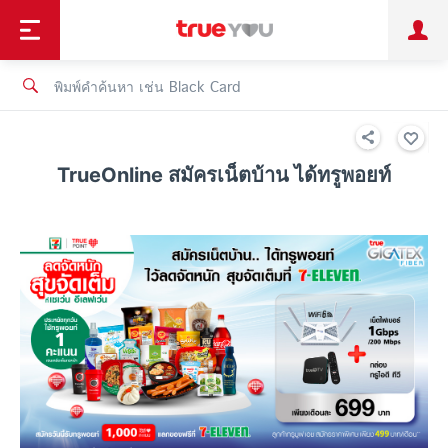
TruePoint
ชำระบิล
ช้อป
เทรนด์เทคโนโลยี
ลูกค้าบุคคล
ลูกค้าองค์กร
ทรูโบนัส
ทรูไอดี
ทรูไอเซอร์วิส
TrueOnline สมัครเน็ตบ้าน ได้ทรูพอยท์