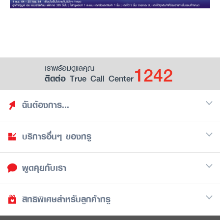
1242
เราพร้อมดูแลคุณ
ติดต่อ True Call Center
ฉันต้องการ...
บริการอื่นๆ ของทรู
ค้นหาสิทธิประโยชน์
รวมของฟรี
พูดคุยกับเรา
มือถือ
ดูสิทธิประโยชน์ที่เก็บไว้
อินเตอร์เน็ต
เป็นพันธมิตรร้านค้ากับทรูยู (True Smart Merchant)
สิทธิพิเศษสำหรับลูกค้าทรู
Call Center
ทีวี
1242
ดาวน์โหลดแอปทรูยู
iOS
/
Android