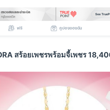
ตรวจสอบและชำระบิล
See TrueP
ทรูไอเซอร์วิส
ฟรี
คูปองของฉัน
A สร้อยเพชรพร้อมจี้เพชร 18,4