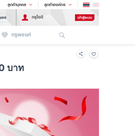
ช้อป
เทรนด์เทคโนโลยี
ลูกค้าบุคคล
ลูกค้าองค์กร
ทรูไอดี
เข้าสู่ระบบ
oint
Search
ทรูพอยท์
00 บาท