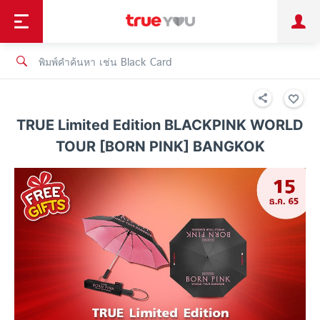
TruePoint
ชำระบิล
ช้อป
เทรนด์เทคโนโลยี
ลูกค้าบุคคล
ลูกค้าองค์กร
ทรูโบนัส
ทรูไอดี
ทรูไอเซอร์วิส
TRUE Limited Edition BLACKPINK WORLD
TOUR [BORN PINK] BANGKOK