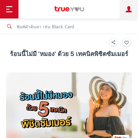
TruePoint
ชำระบิล
ช้อป
เทรนด์เทคโนโลยี
ลูกค้าบุคคล
ลูกค้าองค์กร
ทรูโบนัส
ทรูไอดี
ทรูไอเซอร์วิส
ร้อนนี้ไม่มี ‘หมอง’ ด้วย 5 เทคนิคพิชิตซัมเมอร์