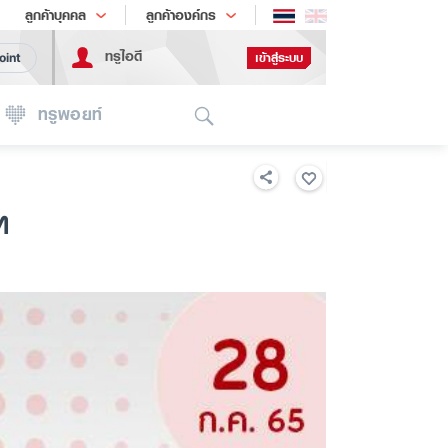
ช้อป
เทรนด์เทคโนโลยี
ลูกค้าบุคคล
ลูกค้าองค์กร
ทรูไอดี
เข้าสู่ระบบ
oint
Search
ทรูพอยท์
ท