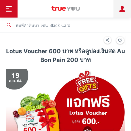
TruePoint
ชำระบิล
ช้อป
เทรนด์เทคโนโลยี
ลูกค้าบุคคล
ลูกค้าองค์กร
ทรูโบนัส
ทรูไอดี
ทรูไอเซอร์วิส
Lotus Voucher 600 บาท หรือคูปองเงินสด Au
Bon Pain 200 บาท