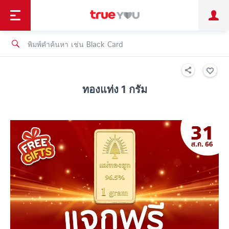
TruePoint
ชำระบิล
ช้อป
เทรนด์เทคโนโลยี
ลูกค้าบุคคล
ลูกค้าองค์กร
ทรูโบนัส
ทรูไอดี
ทรูไอเซอร์วิส
ทองแท่ง 1 กรัม