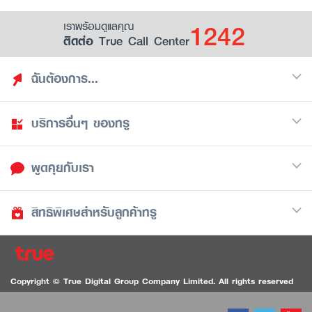
1242
เราพร้อมดูแลคุณ
ติดต่อ True Call Center
ฉันต้องการ...
บริการอื่นๆ ของทรู
ค้นหาสิทธิประโยชน์
รวมของฟรี
พูดคุยกับเรา
มือถือ
ดูสิทธิประโยชน์ที่เก็บไว้
อินเตอร์เน็ต
เป็นพันธมิตรร้านค้ากับทรูยู (True Smart Merchant)
สิทธิพิเศษสำหรับลูกค้าทรู
Call Center
ทีวี
1242
ดาวน์โหลดแอปทรูยู
iOS
/
Android
1236 ลูกค้าทรูแบล็ค
ทรูการ์ด
ติดต่อเรา
Copyright © True Digital Group Company Limited. All rights reserved
ทรูพอยท์
สนทนาทางวิดีโอสำหรับผู้ที่มีปัญหาทางการได้ยิน