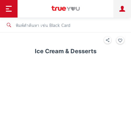
TruePoint
ชำระบิล
ช้อป
เทรนด์เทคโนโลยี
ลูกค้าบุคคล
ลูกค้าองค์กร
ทรูโบนัส
ทรูไอดี
ทรูไอเซอร์วิส
Ice Cream & Desserts