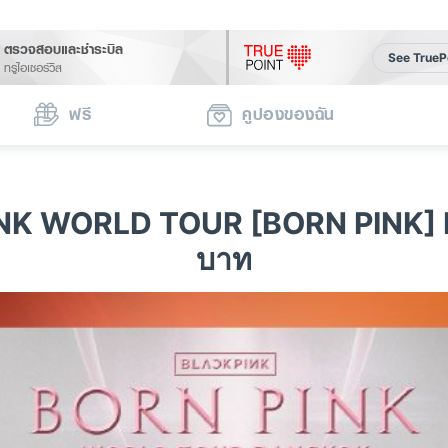
ตรวจสอบและชำระบิล
See TrueP
ทรูไอเซอร์วิส
ฟรี
คูปองของฉัน
PINK WORLD TOUR [BORN PINK] 
บาท