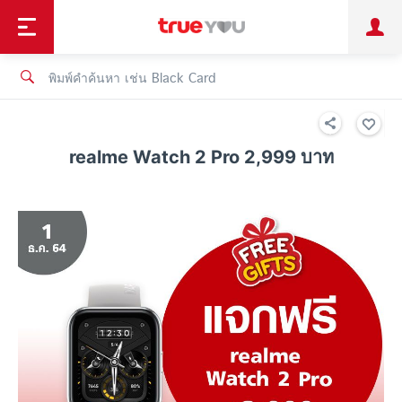
TruePoint
ชำระบิล
ช้อป
เทรนด์เทคโนโลยี
ลูกค้าบุคคล
ลูกค้าองค์กร
ทรูโบนัส
ทรูไอดี
ทรูไอเซอร์วิส
realme Watch 2 Pro 2,999 บาท