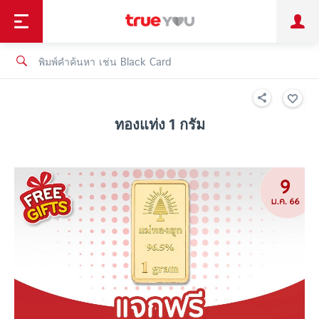
TruePoint
ชำระบิล
ช้อป
เทรนด์เทคโนโลยี
ลูกค้าบุคคล
ลูกค้าองค์กร
ทรูโบนัส
ทรูไอดี
ทรูไอเซอร์วิส
ทองแท่ง 1 กรัม