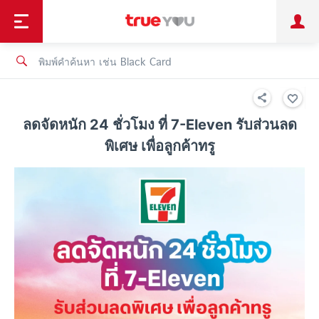
TruePoint
ชำระบิล
ช้อป
เทรนด์เทคโนโลยี
ลูกค้าบุคคล
ลูกค้าองค์กร
ทรูโบนัส
ทรูไอดี
ทรูไอเซอร์วิส
ลดจัดหนัก 24 ชั่วโมง ที่ 7-Eleven รับส่วนลด
พิเศษ เพื่อลูกค้าทรู