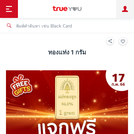
TruePoint
ชำระบิล
ช้อป
เทรนด์เทคโนโลยี
ลูกค้าบุคคล
ลูกค้าองค์กร
ทรูโบนัส
ทรูไอดี
ทรูไอเซอร์วิส
ทองแท่ง 1 กรัม