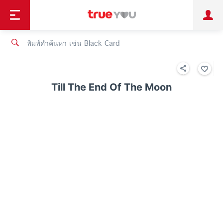
TruePoint
ชำระบิล
ช้อป
เทรนด์เทคโนโลยี
ลูกค้าบุคคล
ลูกค้าองค์กร
ทรูโบนัส
ทรูไอดี
ทรูไอเซอร์วิส
Till The End Of The Moon