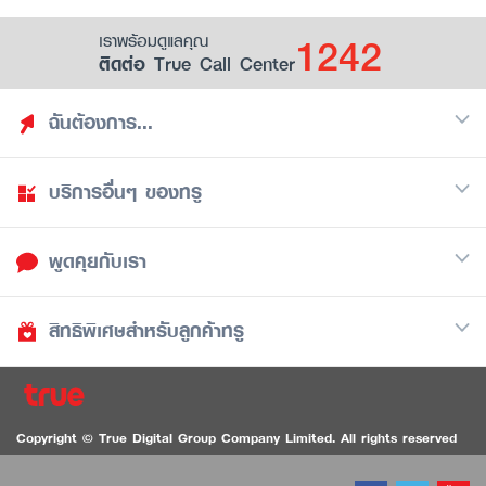
1242
เราพร้อมดูแลคุณ
ติดต่อ True Call Center
ฉันต้องการ...
บริการอื่นๆ ของทรู
ค้นหาสิทธิประโยชน์
รวมของฟรี
พูดคุยกับเรา
มือถือ
ดูสิทธิประโยชน์ที่เก็บไว้
อินเตอร์เน็ต
เป็นพันธมิตรร้านค้ากับทรูยู (True Smart Merchant)
สิทธิพิเศษสำหรับลูกค้าทรู
Call Center
ทีวี
1242
ดาวน์โหลดแอปทรูยู
iOS
/
Android
1236 ลูกค้าทรูแบล็ค
ทรูการ์ด
ติดต่อเรา
Copyright © True Digital Group Company Limited. All rights reserved
ทรูพอยท์
สนทนาทางวิดีโอสำหรับผู้ที่มีปัญหาทางการได้ยิน