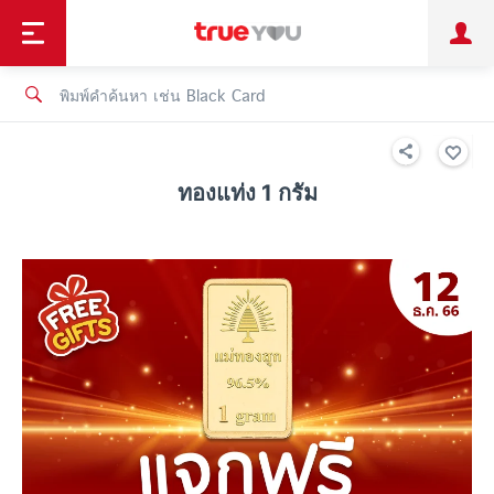
TruePoint
ชำระบิล
ช้อป
เทรนด์เทคโนโลยี
ลูกค้าบุคคล
ลูกค้าองค์กร
ทรูโบนัส
ทรูไอดี
ทรูไอเซอร์วิส
ทองแท่ง 1 กรัม