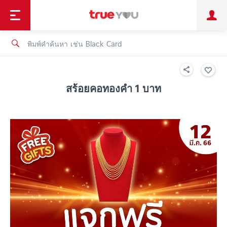
TruePoint
ชำระบิล
ช้อป
เทรนด์เทคโนโลยี
ลูกค้าบุคคล
ลูกค้าองค์กร
ทรูโบนัส
ทรูไอดี
ทรูไอเซอร์วิส
สร้อยคอทองคำ 1 บาท