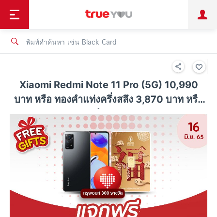
TruePoint
ชำระบิล
ช้อป
เทรนด์เทคโนโลยี
ลูกค้าบุคคล
ลูกค้าองค์กร
ทรูโบนัส
ทรูไอดี
ทรูไอเซอร์วิส
Xiaomi Redmi Note 11 Pro (5G) 10,990
บาท หรือ ทองคำแท่งครึ่งสลึง 3,870 บาท หรือ
ทรูพอยท์ 100 คะแนน