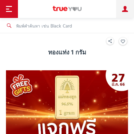
TruePoint
ชำระบิล
ช้อป
เทรนด์เทคโนโลยี
ลูกค้าบุคคล
ลูกค้าองค์กร
ทรูโบนัส
ทรูไอดี
ทรูไอเซอร์วิส
ทองแท่ง 1 กรัม