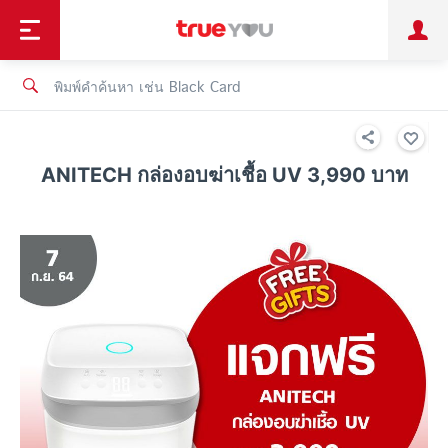
TruePoint
ชำระบิล
ช้อป
เทรนด์เทคโนโลยี
ลูกค้าบุคคล
ลูกค้าองค์กร
ทรูโบนัส
ทรูไอดี
ทรูไอเซอร์วิส
ANITECH กล่องอบฆ่าเชื้อ UV 3,990 บาท