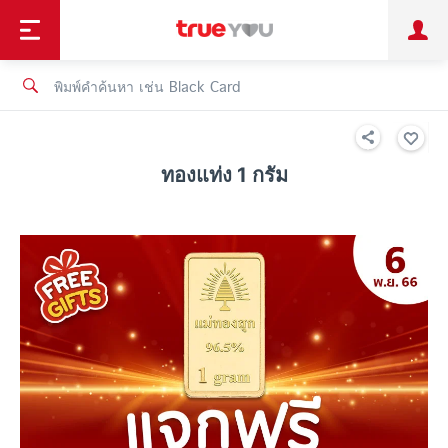
TruePoint
ชำระบิล
ช้อป
เทรนด์เทคโนโลยี
ลูกค้าบุคคล
ลูกค้าองค์กร
ทรูโบนัส
ทรูไอดี
ทรูไอเซอร์วิส
ทองแท่ง 1 กรัม