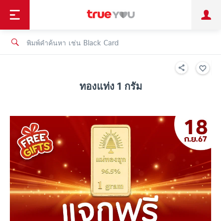
TruePoint
ชำระบิล
ช้อป
เทรนด์เทคโนโลยี
ลูกค้าบุคคล
ลูกค้าองค์กร
ทรูโบนัส
ทรูไอดี
ทรูไอเซอร์วิส
ทองแท่ง 1 กรัม