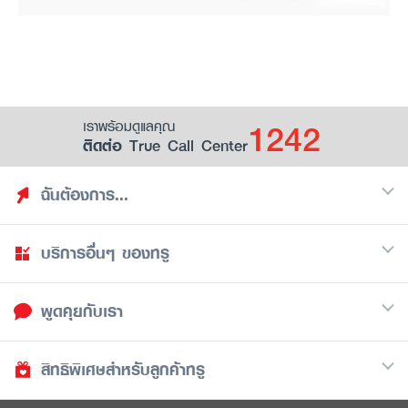
1242
เราพร้อมดูแลคุณ
ติดต่อ True Call Center
ฉันต้องการ...
บริการอื่นๆ ของทรู
ค้นหาสิทธิประโยชน์
รวมของฟรี
พูดคุยกับเรา
มือถือ
ดูสิทธิประโยชน์ที่เก็บไว้
อินเตอร์เน็ต
เป็นพันธมิตรร้านค้ากับทรูยู (True Smart Merchant)
สิทธิพิเศษสำหรับลูกค้าทรู
Call Center
ทีวี
1242
ดาวน์โหลดแอปทรูยู
iOS
/
Android