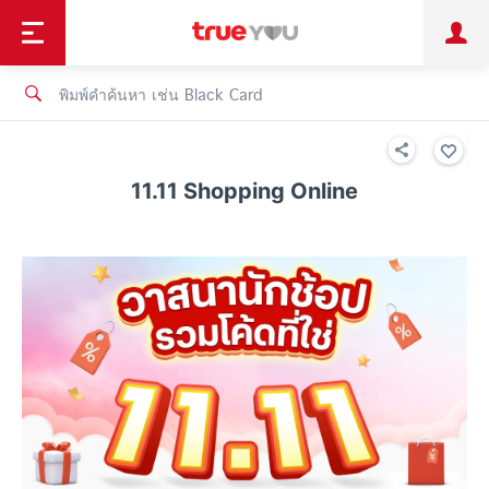
TruePoint
ชำระบิล
ช้อป
เทรนด์เทคโนโลยี
ลูกค้าบุคคล
ลูกค้าองค์กร
ทรูโบนัส
ทรูไอดี
ทรูไอเซอร์วิส
11.11 Shopping Online