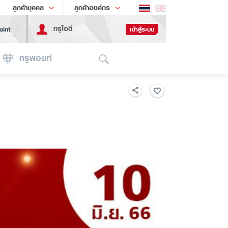
ช้อป
เทรนด์เทคโนโลยี
ลูกค้าบุคคล
ลูกค้าองค์กร
ทรูไอดี
เข้าสู่ระบบ
oint
Search
ทรูพอยท์