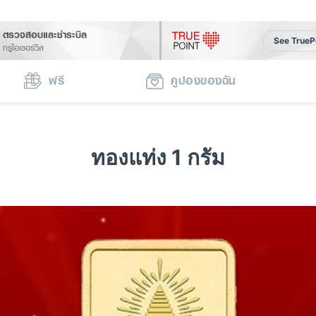
ตรวจสอบและชำระบิล
See TrueP
ทรูไอเซอร์วิส
ฟรี
คูปองของฉัน
ทองแท่ง 1 กรัม