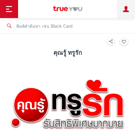
TruePoint
ชำระบิล
ช้อป
เทรนด์เทคโนโลยี
ลูกค้าบุคคล
ลูกค้าองค์กร
ทรูโบนัส
ทรูไอดี
ทรูไอเซอร์วิส
คุณรู้ ทรูรัก