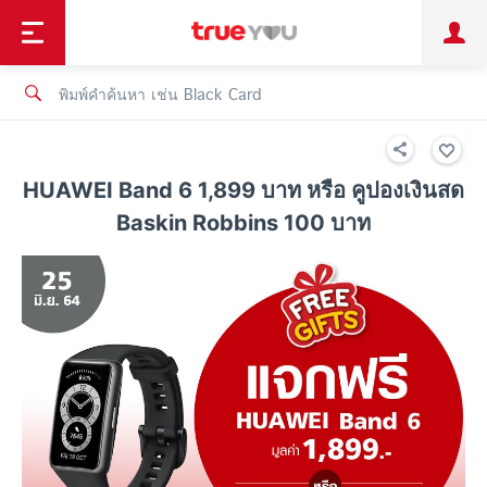
TruePoint
ชำระบิล
ช้อป
เทรนด์เทคโนโลยี
ลูกค้าบุคคล
ลูกค้าองค์กร
ทรูโบนัส
ทรูไอดี
ทรูไอเซอร์วิส
HUAWEI Band 6 1,899 บาท หรือ คูปองเงินสด
Baskin Robbins 100 บาท