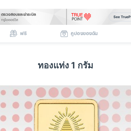
ตรวจสอบและชำระบิล
See TrueP
ทรูไอเซอร์วิส
ฟรี
คูปองของฉัน
ทองแท่ง 1 กรัม