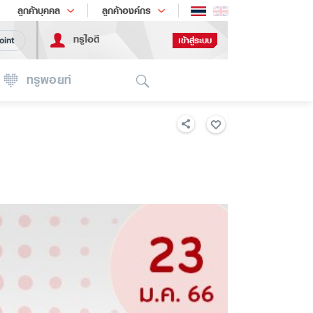
ช้อป
เทรนด์เทคโนโลยี
ลูกค้าบุคคล
ลูกค้าองค์กร
ทรูไอดี
เข้าสู่ระบบ
oint
Search
ทรูพอยท์