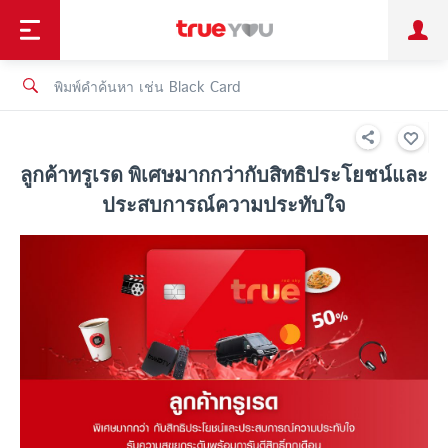
TruePoint
ชำระบิล
ช้อป
เทรนด์เทคโนโลยี
ลูกค้าบุคคล
ลูกค้าองค์กร
ทรูโบนัส
ทรูไอดี
ทรูไอเซอร์วิส
ลูกค้าทรูเรด พิเศษมากกว่ากับสิทธิประโยชน์และ
ประสบการณ์ความประทับใจ