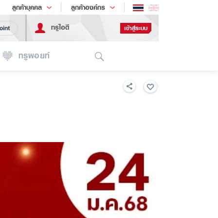
ช้อป
เทรนด์เทคโนโลยี
ลูกค้าบุคคล
ลูกค้าองค์กร
ทรูไอดี
เข้าสู่ระบบ
oint
Search
ทรูพอยท์