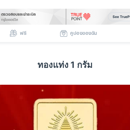
ตรวจสอบและชำระบิล
See TrueP
ทรูไอเซอร์วิส
ฟรี
คูปองของฉัน
ทองแท่ง 1 กรัม